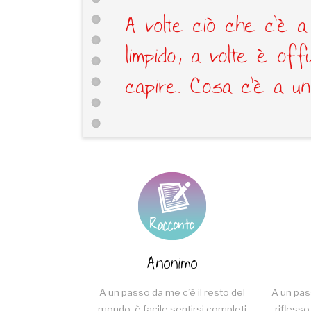
A volte ciò che c’è 
limpido, a volte è off
capire. Cosa c’è a u
Anonimo
A un passo da me c’è il resto del
A un pas
mondo, è facile sentirsi completi
riflesso