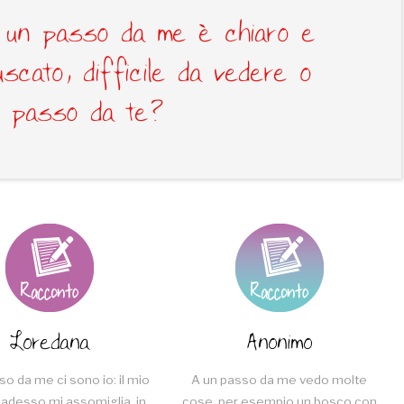
a un passo da me è chiaro e
uscato, difficile da vedere o
n passo da te?
Loredana
Anonimo
so da me ci sono io: il mio
A un passo da me vedo molte
 adesso mi assomiglia, in
cose, per esempio un bosco con