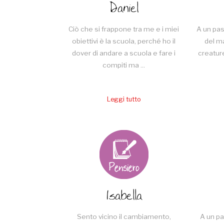
Daniel
Ciò che si frappone tra me e i miei
A un pas
obiettivi è la scuola, perché ho il
del ma
dover di andare a scuola e fare i
creatur
compiti ma ...
Leggi tutto
Isabella
Sento vicino il cambiamento,
A un pa