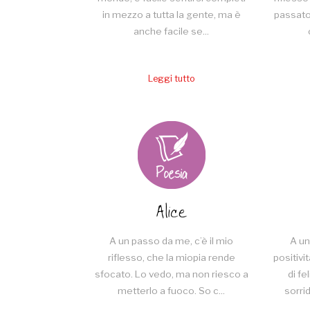
in mezzo a tutta la gente, ma è
passato
anche facile se...
Leggi tutto
Alice
A un passo da me, c’è il mio
A un
riflesso, che la miopia rende
positivi
sfocato. Lo vedo, ma non riesco a
di fe
metterlo a fuoco. So c...
sorrid