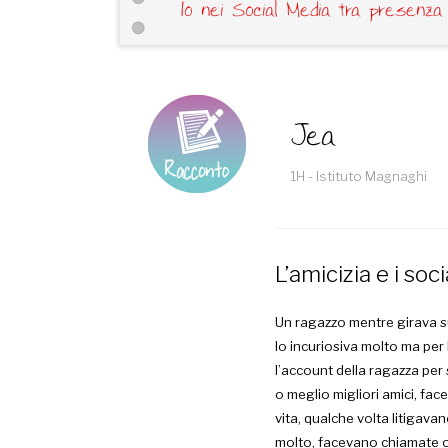
Io nei Social Media tra presenza
Jea
1H - Istituto Magnaghi
L’amicizia e i soci
Un ragazzo mentre girava su
lo incuriosiva molto ma per 
l’account della ragazza pe
o meglio migliori amici, fa
vita, qualche volta litigav
molto, facevano chiamate o