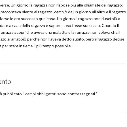
verse. Un giorno la ragazza non rispose più alle chiamate del ragazzo;
raccontava niente al ragazzo, cambiò da un giorno all’altro e il ragazzo
orse le era successo qualcosa. Un giorno il ragazzo non riuscì più a
andare a casa della ragazza e sapere cosa fosse successo. Quando il
 ragazza scoprì che aveva una malattia e la ragazza non voleva che il
azzo si arrabbiò perché non l’aveva detto subito, però il ragazzo decise
a per stare insieme il più tempo possibile.
ento
rà pubblicato.
I campi obbligatori sono contrassegnati
*