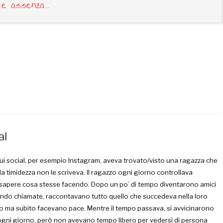
 e assenza...
al
i social, per esempio Instagram, aveva trovato/visto una ragazza che
la timidezza non le scriveva. Il ragazzo ogni giorno controllava
r sapere cosa stesse facendo. Dopo un po’ di tempo diventarono amici
cendo chiamate, raccontavano tutto quello che succedeva nella loro
ano ma subito facevano pace. Mentre il tempo passava, si avvicinarono
gni giorno, però non avevano tempo libero per vedersi di persona